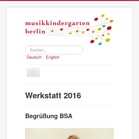
Suchen...
Deutsch
English
Toggle
Navigation
Home
Werkstatt 2016
Konzept
Anmeldung
Begrüßung BSA
Struktur und Geschichte
Presse