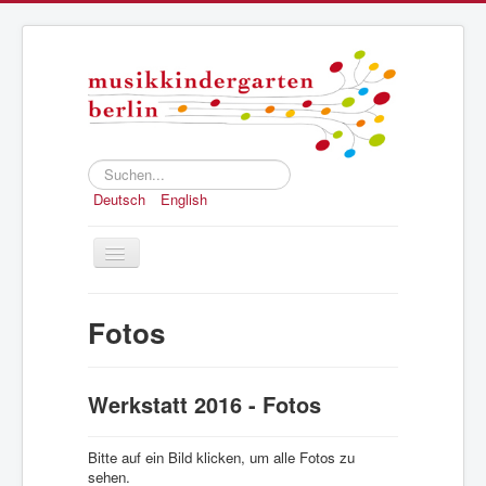
Suchen...
Deutsch
English
Toggle
Navigation
Home
Fotos
Konzept
Anmeldung
Werkstatt 2016 - Fotos
Struktur und Geschichte
Presse
Bitte auf ein Bild klicken, um alle Fotos zu
sehen.