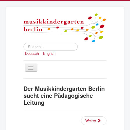
Suchen...
Deutsch
English
Toggle
Navigation
Home
Der Musikkindergarten Berlin
Konzept
sucht eine Pädagogische
Leitung
Anmeldung
Struktur und Geschichte
Weiter
Presse